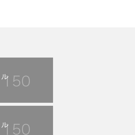
トル
トル