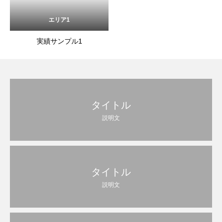
エリア1
実績サンプル1
タイトル
説明文
タイトル
説明文