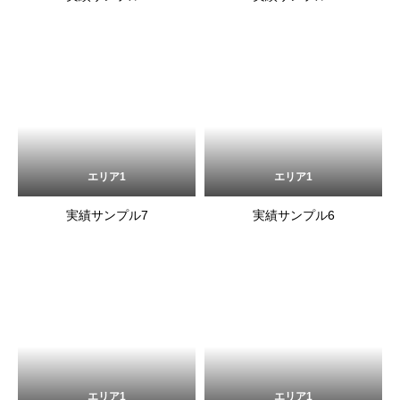
エリア1
エリア1
実績サンプル7
実績サンプル6
エリア1
エリア1