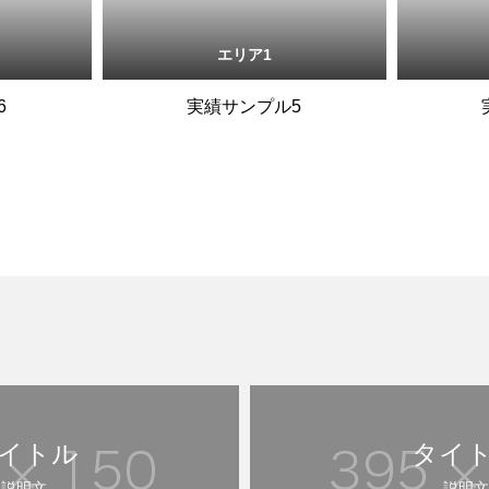
エリア1
6
実績サンプル5
イトル
タイ
説明文
説明文